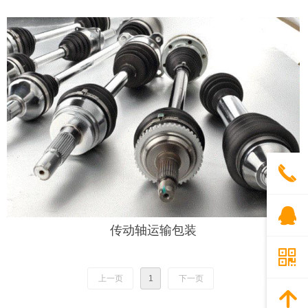
끅
뀩
传动轴运输包装
낃
上一页
1
下一页
녕