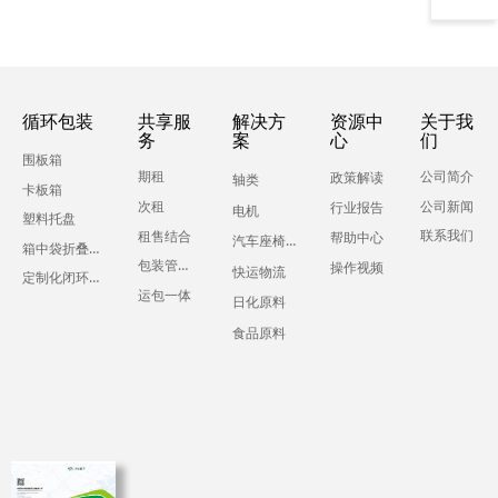
循环包装
共享服
解决方
资源中
关于我
务
案
心
们
围板箱
期租
公司简介
政策解读
轴类
卡板箱
公司新闻
次租
行业报告
电机
塑料托盘
联系我们
租售结合
帮助中心
汽车座椅零部件
箱中袋折叠液体吨箱
包装管理服务
操作视频
快运物流
定制化闭环运输包装
运包一体
日化原料
食品原料