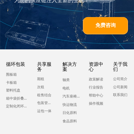
为您的供应链注入全新的生机！
免费咨询
循环包装
共享服
解决方
资源中
关于我
务
案
心
们
围板箱
期租
公司简介
政策解读
轴类
卡板箱
公司新闻
次租
行业报告
电机
塑料托盘
联系我们
租售结合
帮助中心
汽车座椅零部件
箱中袋折叠液体吨箱
包装管理服务
操作视频
快运物流
定制化闭环运输包装
运包一体
日化原料
食品原料