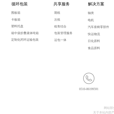
循环包装
共享服务
解决方案
围板箱
期租
轴类
卡板箱
次租
电机
塑料托盘
租售结合
汽车座椅零部件
箱中袋折叠液体吨箱
包装管理服务
快运物流
定制化闭环运输包装
运包一体
日化原料
食品原料
0510-86199591
网站部
关于本站内部