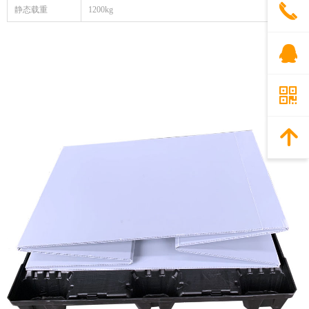
끅
静态载重
1200kg
뀩
낃
녕